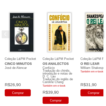
Coleção L&PM Pocket
Coleção L&PM Pocket
Coleção L&PM Po
CINCO MINUTOS
OS ANALECTOS
O REI LEAR
José de Alencar
Confúcio
William Shakespe
Tradução do chinês,
Também em e-book
introdução e notas de
D. C. Lau
Tradução do inglês de
Caroline Chang
R$26,90
R$31,90
Também em e-book
R$39,90
Comprar
Comprar
Comprar