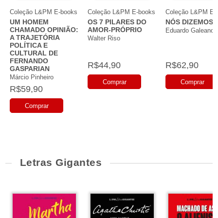
Coleção L&PM E-books
Coleção L&PM E-books
Coleção L&PM E-
UM HOMEM
OS 7 PILARES DO
NÓS DIZEMOS 
CHAMADO OPINIÃO:
AMOR-PRÓPRIO
Eduardo Galeano
A TRAJETÓRIA
Walter Riso
POLÍTICA E
CULTURAL DE
FERNANDO
R$44,90
R$62,90
GASPARIAN
Márcio Pinheiro
Comprar
Comprar
R$59,90
Comprar
Letras Gigantes