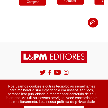
Comprar
Com
Comprar
© 2003-2026 Publibook Livros e Papeis Ltda.
Nós usamos cookies e outras tecnologias semelhantes
CNPJ87.932.463/0001-70
para melhorar a sua experiência em nossos serviços,
Rua Comendador Coruja, 314 - Porto Alegre/RS - CEP 90220-180 Fone: (51) 3225.5777 |
personalizar publicidade e recomendar conteúdo de seu
E-mail: marketing@lpm.com.br
interesse. Ao utilizar nossos serviços, você concorda com
Política de privacidade
tal monitoramento. Leia nossa
política de privacidade