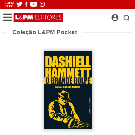
L&PM
BLOG
Coleção L&PM Pocket