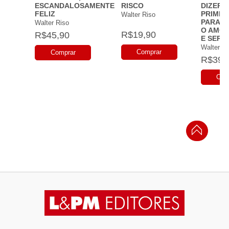
ESCANDALOSAMENTE
RISCO
DIZER 
FELIZ
PRIMEI
Walter Riso
PARA R
Walter Riso
O AMOR
R$19,90
R$45,90
E SER F
Walter Ri
Comprar
Comprar
R$39,
Com