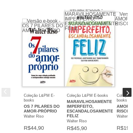
concluiu seus estudos e iniciou a
Edição:
junho de 2023
carreira de psicólogo, tendo também
estudado filosofia e bioética e se
Seja o primeiro a opinar sobre este livro
especializado em terapia cognitiva.
Além de terapeuta, é professor
universitário. É autor de vários best-
sellers internacionais, dentre os
quais
Amar ou depender?,
Ler mais
Coleção L&PM E-
Coleção L&PM E-books
Coleção
books
books
MARAVILHOSAMENTE
OS 7 PILARES DO
IMPERFEITO,
AMORES
AMOR-PRÓPRIO
ESCANDALOSAMENTE
RISCO
FELIZ
Walter Riso
Walter Ri
Walter Riso
R$44,90
R$19,
R$45,90