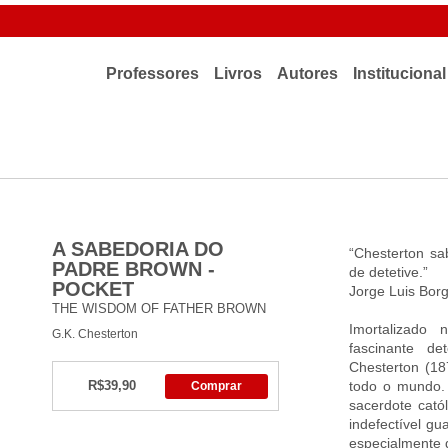
Professores
Livros
Autores
Institucional
Sala dos professores
L&PM Pocket
Quem Somos
PNLD
Outros Formatos
Memória L&P
L&PM E-Books
Fale Conosco
A SABEDORIA DO
“Chesterton sa
PADRE BROWN -
de detetive.”
POCKET
L&PM InfantoJuvenil
Jorge Luis Bor
Pró-Biblioteca
THE WISDOM OF FATHER BROWN
Imortalizado 
G.K. Chesterton
Letras Gigantes
Cadastre-se
fascinante de
Chesterton (18
R$39,90
todo o mundo. 
Comprar
Lançamentos
sacerdote catól
indefectível g
especialmente 