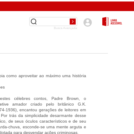
Busca Avançada
M
bia como aproveitar ao máximo uma história
ges
nestes célebres contos, Padre Brown, o
tetive amador criado pelo britânico G.K.
74-1936), encantou gerações de leitores em
Por trás da simplicidade desarmante desse
ico, de seus óculos característicos e de seu
uarda-chuva, esconde-se uma mente arguta e
dotada para desvendar ações criminosas.