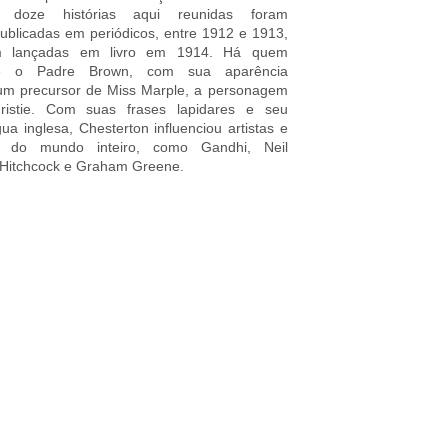
 doze histórias aqui reunidas foram
publicadas em periódicos, entre 1912 e 1913,
m lançadas em livro em 1914. Há quem
ue o Padre Brown, com sua aparência
i um precursor de Miss Marple, a personagem
istie. Com suas frases lapidares e seu
ua inglesa, Chesterton influenciou artistas e
es do mundo inteiro, como Gandhi, Neil
 Hitchcock e Graham Greene.