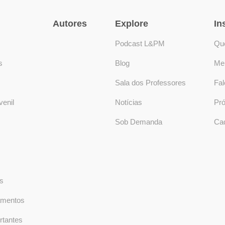
Autores
Explore
In
Podcast L&PM
Qu
s
Blog
Me
Sala dos Professores
Fa
enil
Notícias
Pró
Sob Demanda
Ca
s
amentos
rtantes