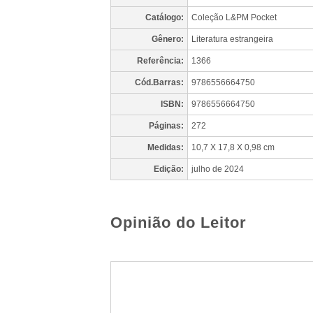
Catálogo:
Coleção L&PM Pocket
Gênero:
Literatura estrangeira
Referência:
1366
Cód.Barras:
9786556664750
ISBN:
9786556664750
Páginas:
272
Medidas:
10,7 X 17,8 X 0,98 cm
Edição:
julho de 2024
Opinião do Leitor