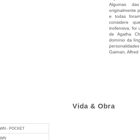
Séries L&PM
Algumas das
originalmente 
e todas fora
Caixas Especiais
considere q
inofensiva, fo
Próximos Lançamentos
de Agatha Chr
domínio da líng
personalidad
Reedições Importantes
Gaiman, Alfred
Vida & Obra
WN - POCKET
OWN