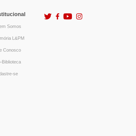
stitucional
em Somos
mória L&PM
le Conosco
-Biblioteca
dastre-se