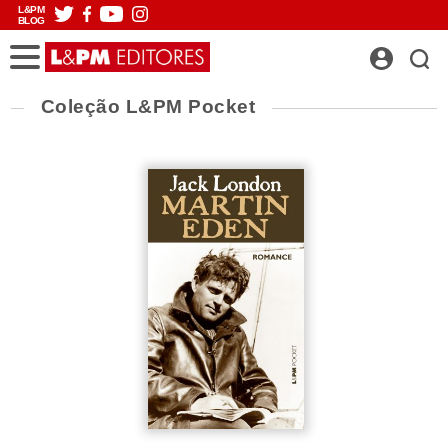
L&PM
BLOG
Coleção L&PM Pocket