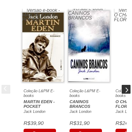
A sua estréia parece datar de 1902 com
A filha de Neves
,
Páginas:
384
a que se seguiram:
O povo do absimo
,
O chamado da
Medidas:
10,7 X 17,8 X 1,9 cm
floresta
,
Caninos brancos
,
Radiosa aurora...
Seja o primeiro a opinar sobre este livro
Ler mais
Edição:
agosto de 2024
Coleção L&PM E-
Coleção L&PM E-
Coleção 
books
books
books
MARTIN EDEN -
CANINOS
O CHAM
POCKET
BRANCOS
FLORE
Jack London
Jack London
Jack Lon
R$39,90
R$31,90
R$24,