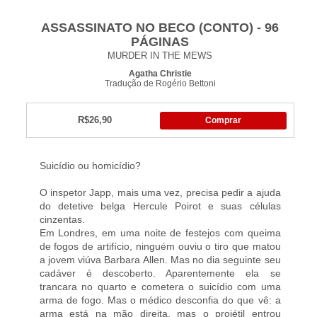
ASSASSINATO NO BECO (CONTO) - 96
PÁGINAS
MURDER IN THE MEWS
Agatha Christie
Tradução de Rogério Bettoni
R$26,90
Comprar
Suicídio ou homicídio?
O inspetor Japp, mais uma vez, precisa pedir a ajuda
do detetive belga Hercule Poirot e suas células
cinzentas.
Em Londres, em uma noite de festejos com queima
de fogos de artifício, ninguém ouviu o tiro que matou
a jovem viúva Barbara Allen. Mas no dia seguinte seu
cadáver é descoberto. Aparentemente ela se
trancara no quarto e cometera o suicídio com uma
arma de fogo. Mas o médico desconfia do que vê: a
arma está na mão direita, mas o projétil entrou