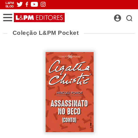
L&PM
BLOG
Coleção L&PM Pocket