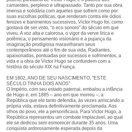
camarotes, perplexo e ultrapassado. Tanto por sua obra
imensa e solidária com aqueles que sofrem como por
suas escolhas políticas, que renderam contra ele ódios
ferozes e banimentos sucessivos, Victor Hugo foi, como
gostava de ser visto, “o eco sonoro” do século em que
viveu. A voz alta e calorosa, o vigor da verve lírica e
polêmica, o pensamento visionário e a pujança da
imaginação prodigiosa maravilharam seus
contemporâneos até o fim de sua vida. Radiantes,
apaixonadas, pontuadas por sucessos e sofrimentos, a
vida e a obra de Victor Hugo se confundem com a
história do século XIX na França.
EM 1802, ANO DE SEU NASCIMENTO, “ESTE
SÉCULO TINHA DOIS ANOS”
O Império, com seu estado paternal, embalou a infância
de Hugo e, em 1885 – ano em que morreu –, a
República que ele tanto defendia, às vezes arriscando a
própria vida, estava definitivamente proclamada. Aos
olhos do povo, ele a personificava. Para Victor Hugo, a
República representou um combate implacável, ao qual
ele se dedicou sem esmorecer durante 35 anos. Uma
conquista ardorosamente esperada depois da