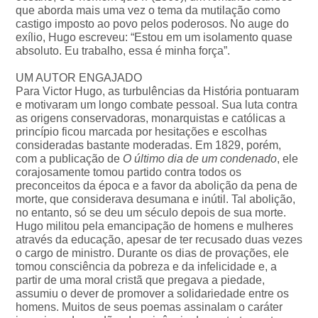
que aborda mais uma vez o tema da mutilação como
castigo imposto ao povo pelos poderosos. No auge do
exílio, Hugo escreveu: “Estou em um isolamento quase
absoluto. Eu trabalho, essa é minha força”.
UM AUTOR ENGAJADO
Para Victor Hugo, as turbulências da História pontuaram
e motivaram um longo combate pessoal. Sua luta contra
as origens conservadoras, monarquistas e católicas a
princípio ficou marcada por hesitações e escolhas
consideradas bastante moderadas. Em 1829, porém,
com a publicação de
O último dia de um condenado
, ele
corajosamente tomou partido contra todos os
preconceitos da época e a favor da abolição da pena de
morte, que considerava desumana e inútil. Tal abolição,
no entanto, só se deu um século depois de sua morte.
Hugo militou pela emancipação de homens e mulheres
através da educação, apesar de ter recusado duas vezes
o cargo de ministro. Durante os dias de provações, ele
tomou consciência da pobreza e da infelicidade e, a
partir de uma moral cristã que pregava a piedade,
assumiu o dever de promover a solidariedade entre os
homens. Muitos de seus poemas assinalam o caráter