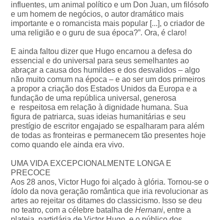
influentes, um animal político e um Don Juan, um filósofo
e um homem de negócios, o autor dramático mais
importante e o romancista mais popular [...], o criador de
uma religião e o guru de sua época?”. Ora, é claro!
E ainda faltou dizer que Hugo encarnou a defesa do
essencial e do universal para seus semelhantes ao
abraçar a causa dos humildes e dos desvalidos – algo
não muito comum na época – e ao ser um dos primeiros
a propor a criação dos Estados Unidos da Europa e a
fundação de uma república universal, generosa
e respeitosa em relação à dignidade humana. Sua
figura de patriarca, suas ideias humanitárias e seu
prestígio de escritor engajado se espalharam para além
de todas as fronteiras e permanecem tão presentes hoje
como quando ele ainda era vivo.
UMA VIDA EXCEPCIONALMENTE LONGA E
PRECOCE
Aos 28 anos, Victor Hugo foi alçado à glória. Tornou-se o
ídolo da nova geração romântica que iria revolucionar as
artes ao rejeitar os ditames do classicismo. Isso se deu
no teatro, com a célebre batalha de
Hernani
, entre a
plateia, partidária de Victor Hugo, e o público dos