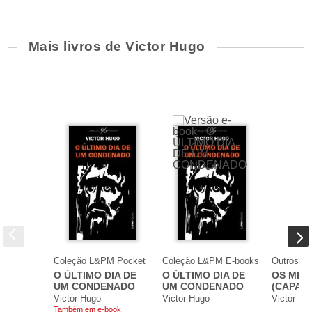
Mais livros de Victor Hugo
Coleção L&PM Pocket
Coleção L&PM E-books
Outros F
O ÚLTIMO DIA DE
O ÚLTIMO DIA DE
OS MIS
UM CONDENADO
UM CONDENADO
(CAPA 
Victor Hugo
Victor Hugo
Victor Hu
Também em e-book