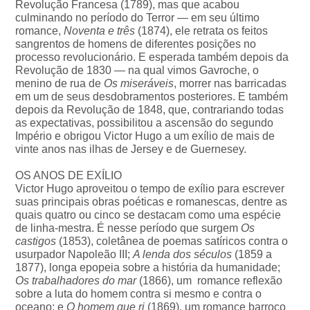
Revolução Francesa (1789), mas que acabou
culminando no período do Terror — em seu último
romance,
Noventa e três
(1874), ele retrata os feitos
sangrentos de homens de diferentes posições no
processo revolucionário. E esperada também depois da
Revolução de 1830 — na qual vimos Gavroche, o
menino de rua de
Os miseráveis
, morrer nas barricadas
em um de seus desdobramentos posteriores. E também
depois da Revolução de 1848, que, contrariando todas
as expectativas, possibilitou a ascensão do segundo
Império e obrigou Victor Hugo a um exílio de mais de
vinte anos nas ilhas de Jersey e de Guernesey.
OS ANOS DE EXÍLIO
Victor Hugo aproveitou o tempo de exílio para escrever
suas principais obras poéticas e romanescas, dentre as
quais quatro ou cinco se destacam como uma espécie
de linha-mestra. É nesse período que surgem
Os
castigos
(1853), coletânea de poemas satíricos contra o
usurpador Napoleão III;
A lenda dos séculos
(1859 a
1877), longa epopeia sobre a história da humanidade;
Os trabalhadores do mar
(1866), um romance reflexão
sobre a luta do homem contra si mesmo e contra o
oceano; e
O homem que ri
(1869), um romance barroco