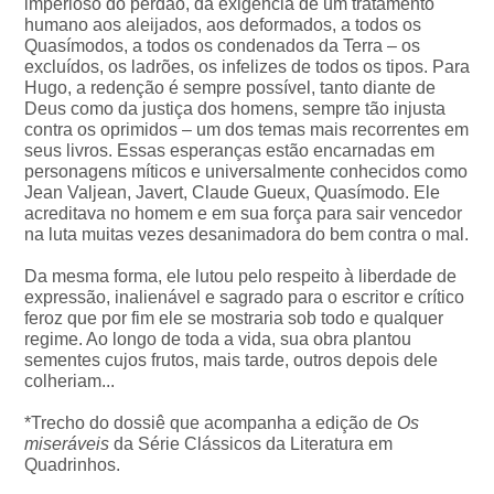
imperioso do perdão, da exigência de um tratamento
humano aos aleijados, aos deformados, a todos os
Quasímodos, a todos os condenados da Terra – os
excluídos, os ladrões, os infelizes de todos os tipos. Para
Hugo, a redenção é sempre possível, tanto diante de
Deus como da justiça dos homens, sempre tão injusta
contra os oprimidos – um dos temas mais recorrentes em
seus livros. Essas esperanças estão encarnadas em
personagens míticos e universalmente conhecidos como
Jean Valjean, Javert, Claude Gueux, Quasímodo. Ele
acreditava no homem e em sua força para sair vencedor
na luta muitas vezes desanimadora do bem contra o mal.
Da mesma forma, ele lutou pelo respeito à liberdade de
expressão, inalienável e sagrado para o escritor e crítico
feroz que por fim ele se mostraria sob todo e qualquer
regime. Ao longo de toda a vida, sua obra plantou
sementes cujos frutos, mais tarde, outros depois dele
colheriam...
*Trecho do dossiê que acompanha a edição de
Os
miseráveis
da Série Clássicos da Literatura em
Quadrinhos.