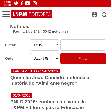
L&PM
BLOG
Notícias
Página 1 de 142 - 3542 notícia(s)
Filtrar:
Ordem:
LANÇAMENTO - 15/07/2026
​Quem foi João Cândido: entenda a
história do "Almirante negro"
01/04/2026
PNLD 2026: conheça os livros da
L&PM Editores para a Educação